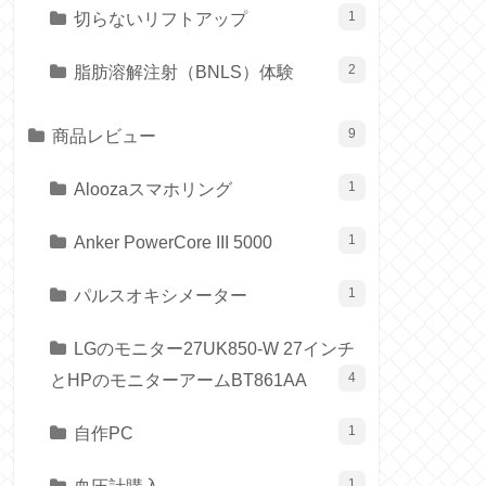
切らないリフトアップ
1
脂肪溶解注射（BNLS）体験
2
商品レビュー
9
Aloozaスマホリング
1
Anker PowerCore III 5000
1
パルスオキシメーター
1
LGのモニター27UK850-W 27インチ
とHPのモニターアームBT861AA
4
自作PC
1
1